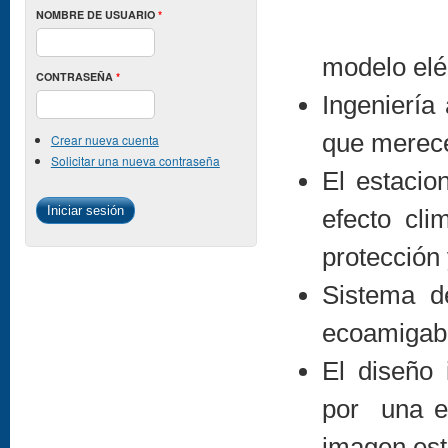
NOMBRE DE USUARIO
*
modelo elé
CONTRASEÑA
*
Ingeniería 
que merece
Crear nueva cuenta
Solicitar una nueva contraseña
El estacio
efecto cli
protección 
Sistema de
ecoamigab
El diseño 
por una es
imagen est